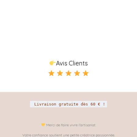
Avis Clients
Livraison gratuite dès 60 € !
Merci de faire vivre l’artisanat.
Votre confiance soutient une petite créatrice passionnée.