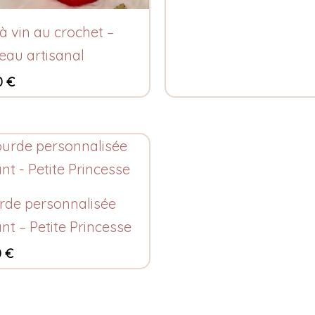
à vin au crochet –
eau artisanal
0
€
rde personnalisée
nt – Petite Princesse
0
€