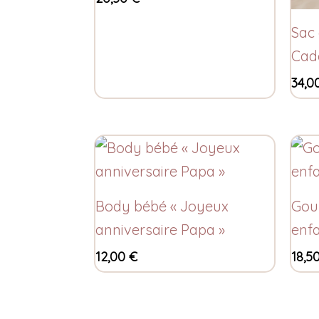
Sac 
Cad
34,0
Body bébé « Joyeux
Gou
anniversaire Papa »
enfa
12,00
€
18,5