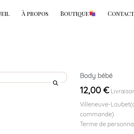
eil
À propos
Boutique
Contac
Body bébé
quantité
de
Body
12,00
€
Livraiso
bébé
Villeneuve-Loubet(co
commande)
Terme de personnali