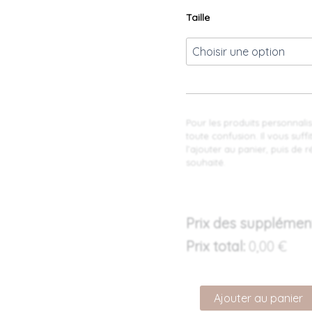
Taille
Pour les produits personnalisé
toute confusion. Il vous suff
l’ajouter au panier, puis de
souhaité.
Prix des supplémen
Prix total:
0,00
€
Ajouter au panier