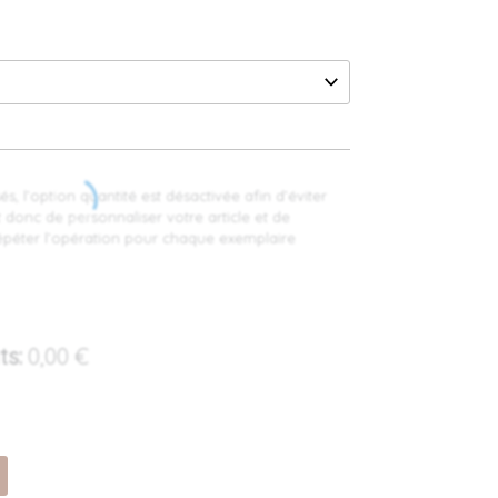
s, l’option quantité est désactivée afin d’éviter
it donc de personnaliser votre article et de
 répéter l’opération pour chaque exemplaire
ts:
0,00
€