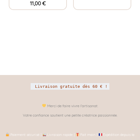
11,00
€
Livraison gratuite dès 60 € !
Merci de faire vivre l’artisanat.
Votre confiance soutient une petite créatrice passionnée.
Paiement sécurisé |
Livraison rapide |
Fait main |
Expédition depuis la